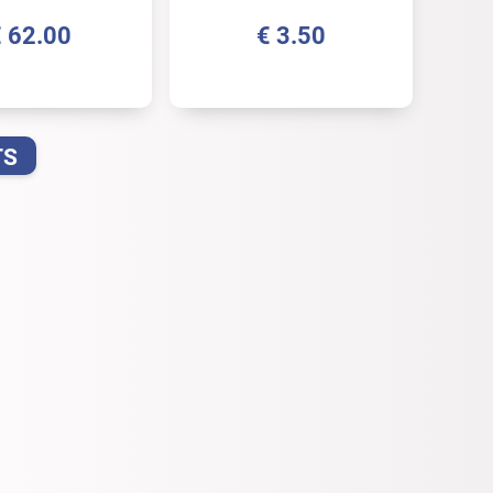
€
62.00
€
3.50
TS