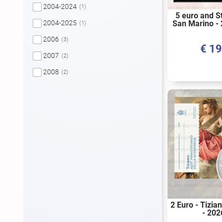
2004-2024
(1)
5 euro and S
San Marino - 
2004-2025
(1)
Edition Box 
2006
(3)
€
19
2007
(2)
2008
(2)
2009
(1)
2010
(1)
2011
(1)
2012
(3)
2013
(6)
2014
(4)
2015
(2)
2017
(6)
2 Euro - Tizia
- 202
2017|2018|2019
(2)