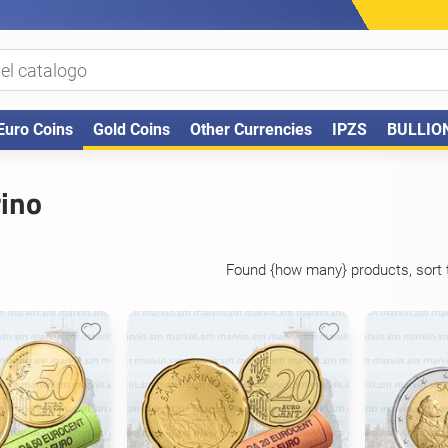
Euro Coins
Gold Coins
Other Currencies
IPZS
BULLIO
ino
Found {how many} products, sort