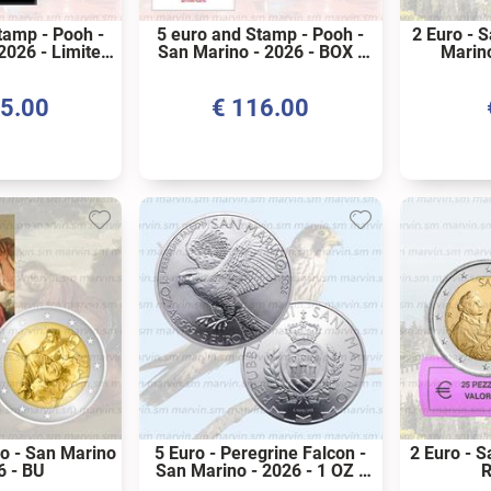
tamp - Pooh -
5 euro and Stamp - Pooh -
2 Euro - 
2026 - Limited
San Marino - 2026 - BOX -
Marin
- Silver PROOF
Silver PROOF
5.00
€
116.00
no - San Marino
5 Euro - Peregrine Falcon -
2 Euro - S
6 - BU
San Marino - 2026 - 1 OZ -
R
AG BU