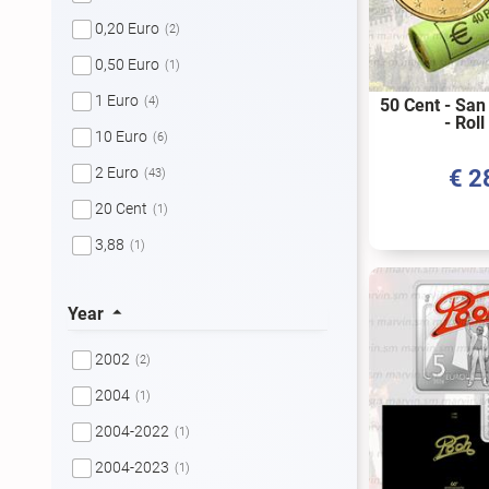
0,20 Euro
(2)
0,50 Euro
(1)
1 Euro
(4)
50 Cent - San
- Rol
10 Euro
(6)
2 Euro
€
2
(43)
20 Cent
(1)
3,88
(1)
3,88 Euro
(6)
Year
3,88 Euro + 3,88 Euro
(1)
4 Euro
(1)
2002
(2)
5,00 Euro
(4)
2004
(1)
5 Euro
(5)
2004-2022
(1)
50 Cent
(1)
2004-2023
(1)