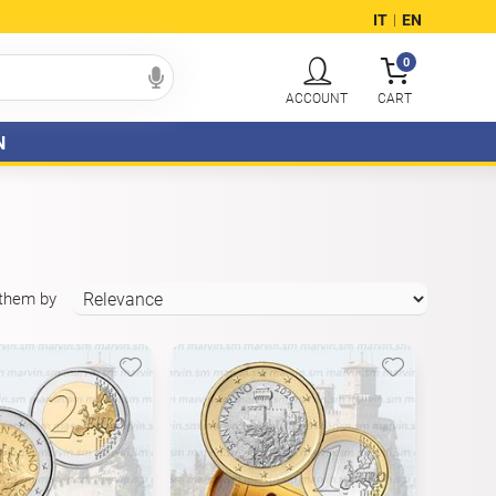
IT
EN
|
0
N
 them by