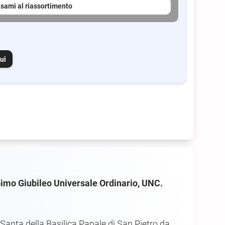
sami al riassortimento
ui
imo Giubileo Universale Ordinario, UNC.
a Santa della Basilica Papale di San Pietro da