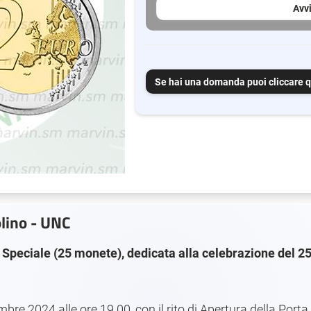
Avvi
Se hai una domanda puoi cliccare q
olino - UNC
peciale (25 monete), dedicata alla celebrazione del 25
embre 2024 alle ore 19.00, con il rito di Apertura della Port