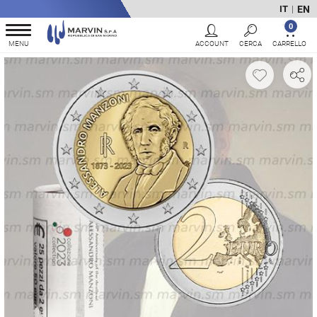
EN
IT
|
0