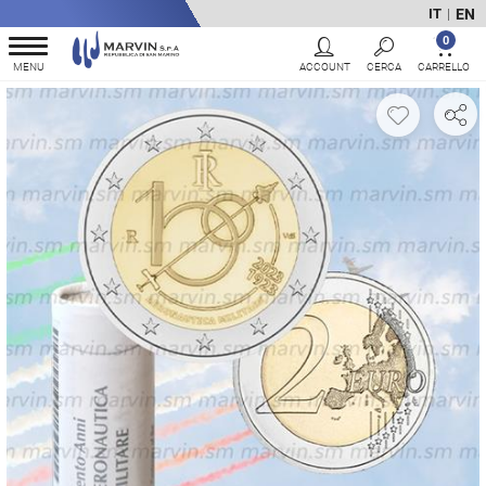
EN
IT
|
0