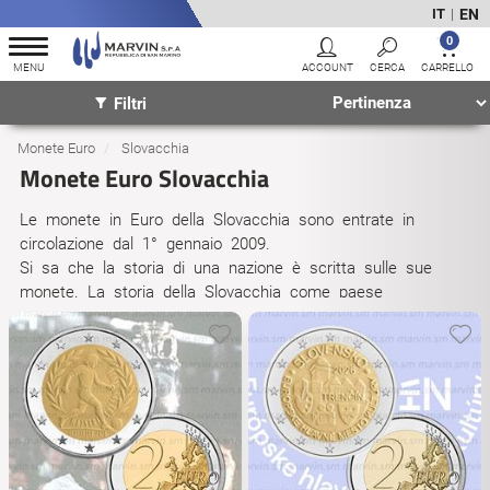
EN
IT
|
0
Filtri
Monete Euro
Slovacchia
Monete Euro Slovacchia
Le monete in Euro della Slovacchia sono entrate in
circolazione dal 1° gennaio 2009.
Si sa che la storia di una nazione è scritta sulle sue
monete. La storia della Slovacchia come paese
democratico inizia nel 1989 con una manifestazione
pacifica, la “rivoluzione di velluto o rivoluzione gentile”, che
portò alla dissoluzione dello Stato comunista cecoslovacco.
L’elemento simbolico in questa manifestazione fu il
tintinnio delle chiavi, con cui la popolazione diceva
all’occupante: “E’ ora che ve ne torniate a casa”.
E’ significativo il modo in cui la Slovacchia ha scelto di
commemorare il 20° anniversario della lotta per la libertà