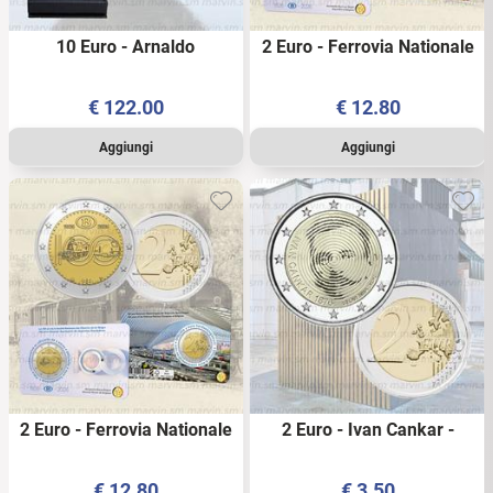
10 Euro - Arnaldo
2 Euro - Ferrovia Nationale
Pomodoro - Italia - 2026 -
NL - Belgio - 2026 -
AG FDC
Coincard - FDC
€
122.00
€
12.80
2 Euro - Ferrovia Nationale
2 Euro - Ivan Cankar -
FR - Belgio - 2026 -
Slovenia - 2026 - UNC
Coincard - FDC
€
12.80
€
3.50