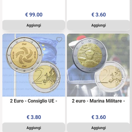
Fondazione Napoli Calcio -
Atene - Grecia - 2026 - UNC
Italia - 2026 - AG FS
€
99.00
€
3.60
2 Euro - Consiglio UE -
2 euro - Marina Militare -
Irlanda - 2026 - UNC
Francia - 2026 - UNC
€
3.80
€
3.60