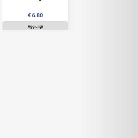
- 8 monete - blister - FDC
€
6.80