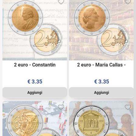
2 euro - Constantin
2 euro - Maria Callas -
Carathéodory - Grecia -
Grecia - 2023 - UNC
2023 - UNC
€
3.35
€
3.35