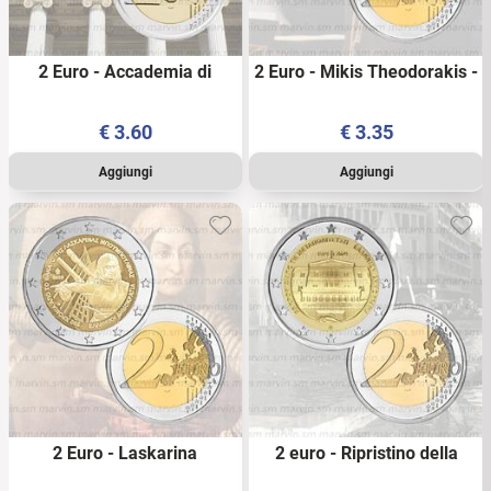
Da allora e fino al 2021 sono in tutto 23 le monete
commemorative da 2 € emesse dalla Grecia. Tutte le
monete hanno corso legale in tutti i Paesi dell’Eurozona.
2 Euro - Accademia di
2 Euro - Mikis Theodorakis -
Atene - Grecia - 2026 - UNC
Grecia - 2025 - UNC
€
3.60
€
3.35
2 Euro - Laskarina
2 euro - Ripristino della
Bouboulina - Grecia - 2025 -
Democrazia - Grecia - 2024