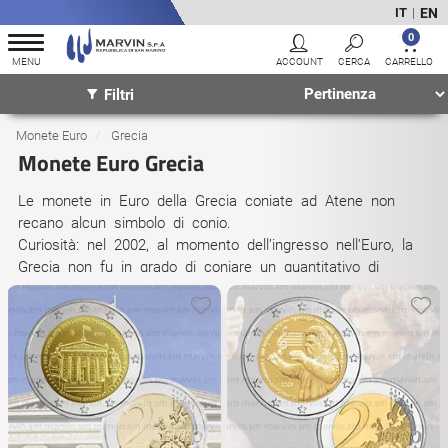
EN
IT
|
0
Filtri
Monete Euro
Grecia
Monete Euro Grecia
Le monete in Euro della Grecia coniate ad Atene non
recano alcun simbolo di conio.
Curiosità: nel 2002, al momento dell’ingresso nell’Euro, la
Grecia non fu in grado di coniare un quantitativo di
monete paragonabile a quelle degli altri 11 Paesi. Per
questo una parte delle prime monete fu coniata in
Finlandia (simbolo S nella stella), in Spagna (simbolo E), in
Francia (simbolo F).
Nel 2004 la Grecia è stata tra i primi 6 Paesi ad
emettere una moneta da 2 € commemorativi: una
bellissima moneta che celebra le Olimpiadi di Atene e
riproduce l’antica statua di un discobolo.