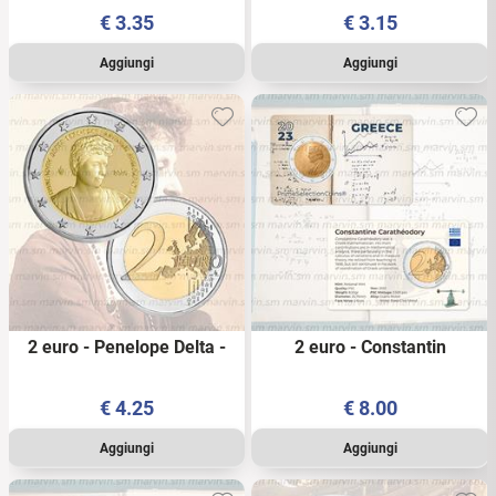
UNC
- UNC
€
3.35
€
3.15
2 euro - Penelope Delta -
2 euro - Constantin
Grecia - 2024 - UNC
Carathéodory - Grecia -
2023 - PSC
€
4.25
€
8.00