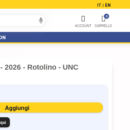
IT
EN
|
0
ON
- 2026 - Rotolino - UNC
Aggiungi
 qui