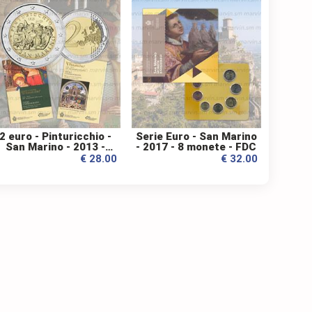
2 euro - Pinturicchio -
Serie Euro - San Marino
San Marino - 2013 -
- 2017 - 8 monete - FDC
FDC
€ 28.00
€ 32.00