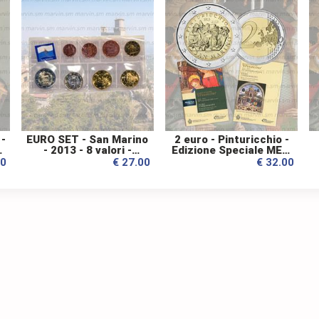
 -
EURO SET - San Marino
2 euro - Pinturicchio -
- 2013 - 8 valori -
Edizione Speciale MEW
Blister
- San Marino - 2013 -
00
€ 27.00
€ 32.00
FDC