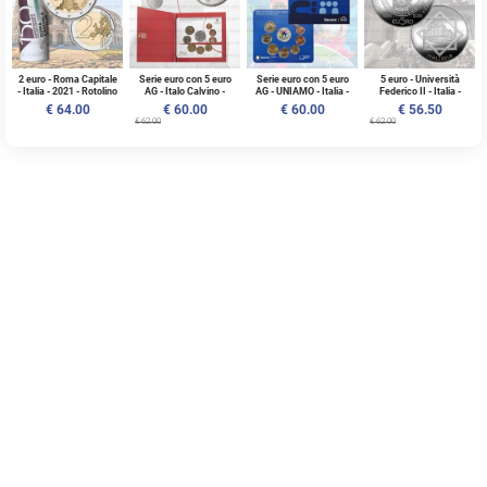
2 euro - Roma Capitale
Serie euro con 5 euro
Serie euro con 5 euro
5 euro - Università
- Italia - 2021 - Rotolino
AG - Italo Calvino -
AG - UNIAMO - Italia -
Federico II - Italia -
- UNC
Italia - 2023 - 9 monete
2024 - 9 monete - FDC
2024 - AG FS
€ 64.00
€ 60.00
€ 60.00
€ 56.50
- FDC
€ 62.00
€ 62.00