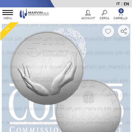
EN
IT
|
0
7%