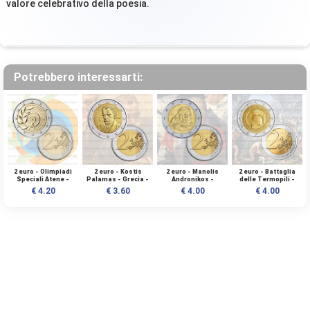
valore celebrativo della poesia.
Potrebbero interessarti:
2 euro - Olimpiadi
2 euro - Kostis
2 euro - Manolis
2 euro - Battaglia
Speciali Atene -
Palamas - Grecia -
Andronikos -
delle Termopili -
Grecia - 2011 - UNC
2018 - UNC
Grecia - 2019 - UNC
Grecia - 2020 - UNC
€ 4.20
€ 3.60
€ 4.00
€ 4.00