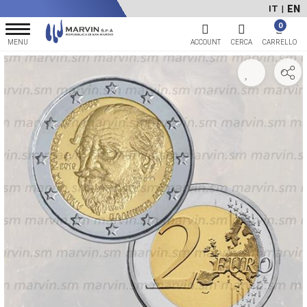
EN
IT
|
0