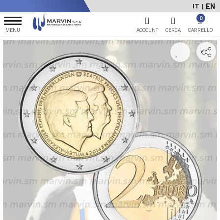
EN
IT
|
0