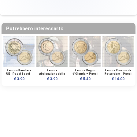
Potrebbero interessarti:
2 euro - Bandiera
2 euro -
2 euro - Regno
2 euro - Erasmo da
UE - Paesi Bassi -
Abdicazione della
d'Olanda – Paesi
Rotterdam - Paesi
2015 - UNC
Regina - Paesi
Bassi – 2013 - UNC
Bassi - 2011 - UNC
€ 3.90
€ 3.90
€ 5.40
€ 14.00
Bassi - 2013 - UNC