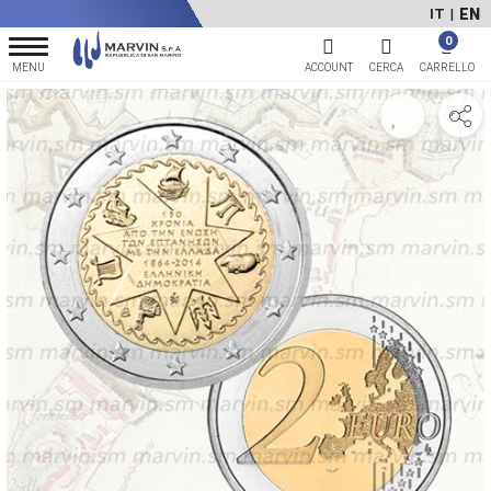
EN
IT
|
0