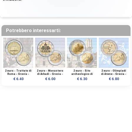
Potrebbero interessarti:
2 euro - Trattato di
2 euro - Monastero
2 euro - Sito
2 euro - Olimpiadi
Roma - Grecia -
di Arkadi - Grecia -
archeologico di
di Atene - Grecia -
2007 - UNC
2016 - UNC
Filippi - Grecia -
2004 - UNC
€ 6.40
€ 6.00
€ 6.30
€ 6.80
2017 - UNC