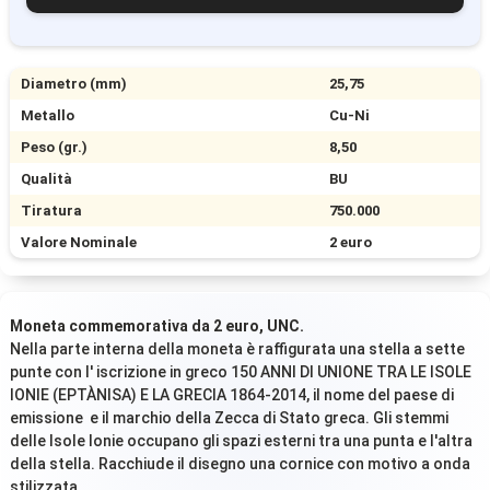
Diametro (mm)
25,75
Metallo
Cu-Ni
Peso (gr.)
8,50
Qualità
BU
Tiratura
750.000
Valore Nominale
2 euro
Moneta commemorativa da 2 euro, UNC.
Nella parte interna della moneta è raffigurata una stella a sette
punte con l' iscrizione in greco 150 ANNI DI UNIONE TRA LE ISOLE
IONIE (EPTÀNISA) E LA GRECIA 1864-2014, il nome del paese di
emissione e il marchio della Zecca di Stato greca. Gli stemmi
delle Isole Ionie occupano gli spazi esterni tra una punta e l'altra
della stella. Racchiude il disegno una cornice con motivo a onda
stilizzata.