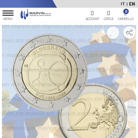
EN
IT
|
0