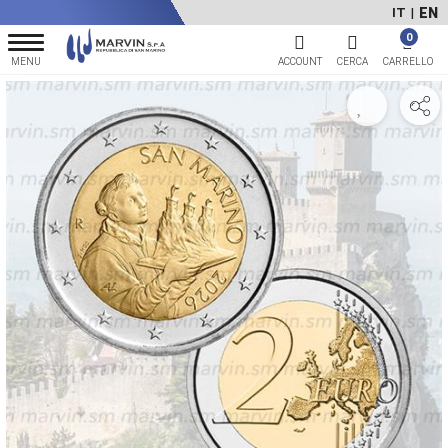
EN
IT
|
0