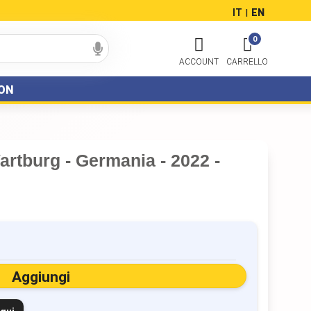
IT
EN
|
0
ON
Wartburg - Germania - 2022 -
Aggiungi