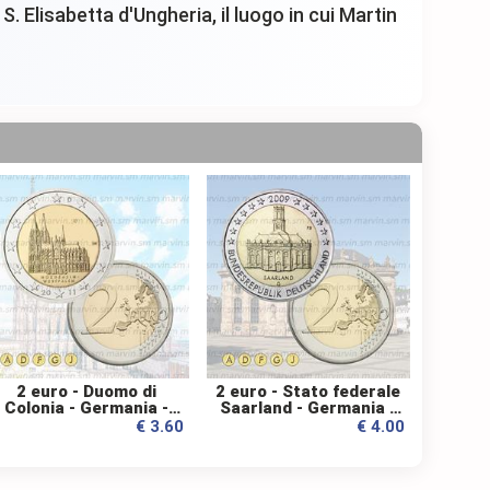
S. Elisabetta d'Ungheria, il luogo in cui Martin
2 euro - Duomo di
2 euro - Stato federale
Colonia - Germania -
Saarland - Germania -
2011 - UNC
2009 - UNC
€ 3.60
€ 4.00