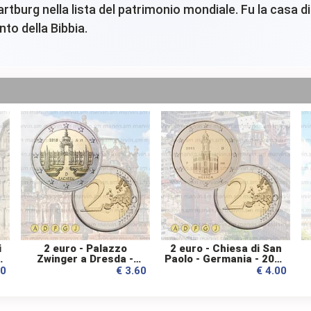
rtburg nella lista del patrimonio mondiale. Fu la casa di 
to della Bibbia.
i
2 euro - Palazzo
2 euro - Chiesa di San
Zwinger a Dresda -
Paolo - Germania - 2015
Germania - 2016 - UNC
- UNC
60
€ 3.60
€ 4.00