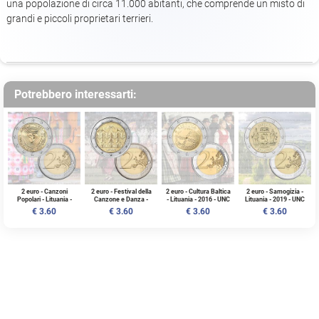
una popolazione di circa 11.000 abitanti, che comprende un misto di
grandi e piccoli proprietari terrieri.
Potrebbero interessarti:
2 euro - Canzoni
2 euro - Festival della
2 euro - Cultura Baltica
2 euro - Samogizia -
Popolari - Lituania -
Canzone e Danza -
- Lituania - 2016 - UNC
Lituania - 2019 - UNC
2019 - UNC
Lituania - 2018 - UNC
€ 3.60
€ 3.60
€ 3.60
€ 3.60