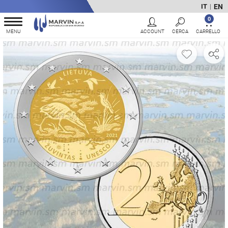
EN
IT
|
0