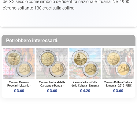
del XX secolo come simbolo dell’identità nazionale lituana. Nel 1900
c’erano soltanto 130 croci sulla collina.
Potrebbero interessarti:
2 euro - Canzoni
2 euro - Festival della
2 euro - Vilnius Città
2 euro - Cultura Baltica
Popolari - Lituania -
Canzone e Danza -
della Cultura - Lituania
- Lituania - 2016 - UNC
2019 - UNC
Lituania - 2018 - UNC
- 2017 - UNC
€ 3.60
€ 3.60
€ 4.20
€ 3.60