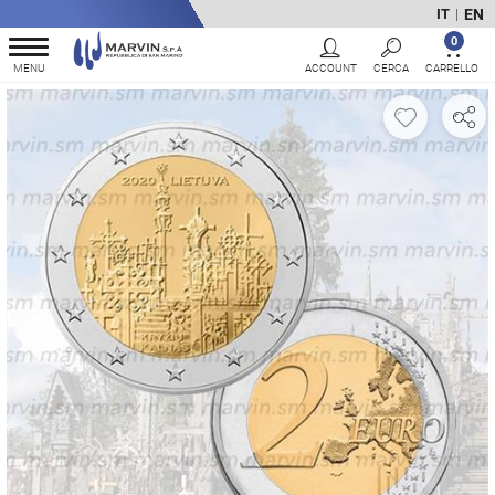
EN
IT
|
0