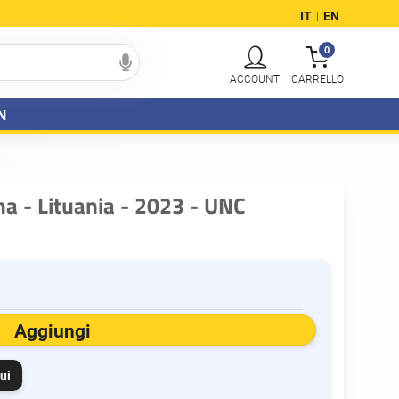
IT
EN
|
0
N
na - Lituania - 2023 - UNC
Aggiungi
ui