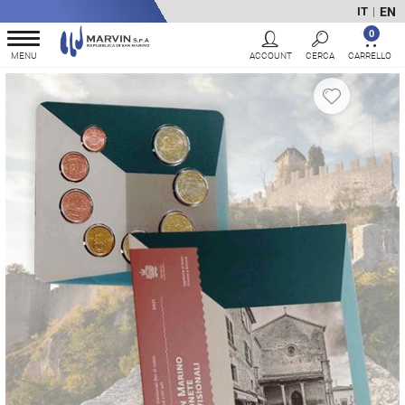
EN
IT
|
0