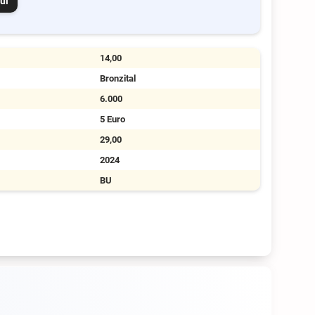
ui
14,00
Bronzital
6.000
5 Euro
29,00
2024
BU