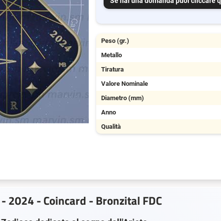
Se hai una domanda puoi cliccare q
Peso (gr.)
Metallo
Tiratura
Valore Nominale
Diametro (mm)
Anno
Qualità
a - 2024 - Coincard - Bronzital FDC