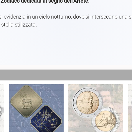
odiaco dedicata al segno dell'Ariete.
i evidenzia in un cielo notturno, dove si intersecano una seri
tella stilizzata.