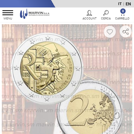
EN
IT
|
0