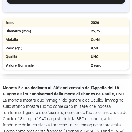
Anno
2020
Diametro (mm)
25,75
Metallo
Cu-Ni
Peso (gr.)
8,50
Qualità
UNC
Valore Nominale
2 euro
Moneta 2 euro dedicata all'80° anniversario dell'Appello del 18
Giugno e al 50° anniversari della morte di Charles de Gaulle, UNC.
La moneta mostra due immagini del generale de Gaulle: l'immagine
sullo sfondo mostra l'uomo come capo militare, che indossa
l'uniforme di generale dell'esercito, ricordando l’appello lanciato da de
Gaulle il 18 giugno 1940 dagli studi della BBC di Londra, atto
fondatore della resistenza francese; l'altra immagine rappresenta
l'uomo come presidente francese (8 gennaio 1959 – 28 aprile 1969).