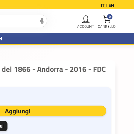
IT
EN
|
0
N
 del 1866 - Andorra - 2016 - FDC
Aggiungi
ui