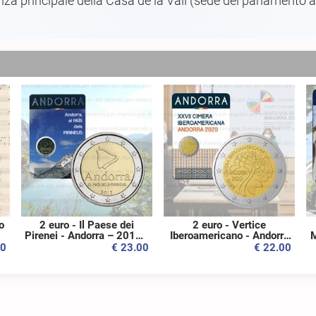
tanza principale della Casa de la Vall (sede del parlament
o
2 euro - Il Paese dei
2 euro - Vertice
Pirenei - Andorra – 2017 -
Iberoamericano - Andorra
M
FDC
- 2020 - FDC
00
€ 23.00
€ 22.00