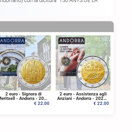
o andorrano) con la dicitura "150 ANYS DE LA
2 euro - Signora di
2 euro - Assistenza agli
eritxell - Andorra - 2021
Anziani - Andorra - 2021 -
- FDC
FDC
€ 22.00
€ 22.00