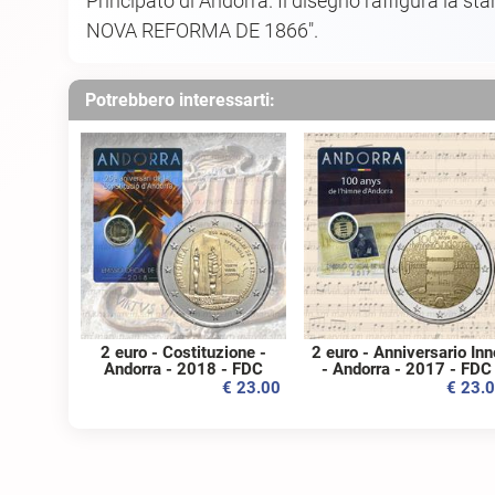
Principato di Andorra. Il disegno raffigura la s
NOVA REFORMA DE 1866".
Potrebbero interessarti:
2 euro - Costituzione -
2 euro - Anniversario Inn
Andorra - 2018 - FDC
- Andorra - 2017 - FDC
€ 23.00
€ 23.