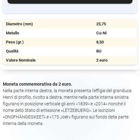
Diametro (mm)
25,75
Metallo
Cu-Ni
Peso (gr.)
8,50
Qualità
BU
Valore Nominale
2 euro
Moneta commemorativa da 2 euro.
Nella parte interna destra, la moneta presenta l'effigie del granduca
Henri di profilo, rivolto a destra, mentre nella parte interna sinistra
figurano in posizione verticale gli anni «1839» e «2014» nonché il
nome dello Stato di emissione «LËTZEBUERG». Le iscrizioni
«ONOFHÄNGEGKEET» e «175 Joër» figurano sul fondo della parte
interna della moneta.