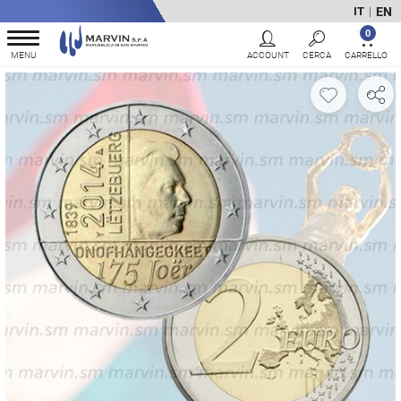
EN
IT
|
0