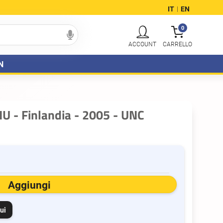
IT
EN
|
0
N
NU - Finlandia - 2005 - UNC
Aggiungi
ui