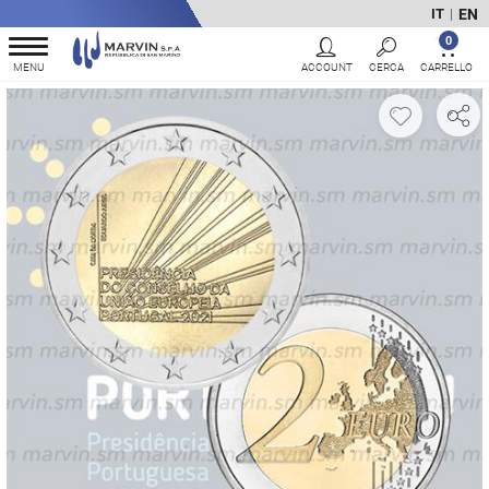
EN
IT
|
0