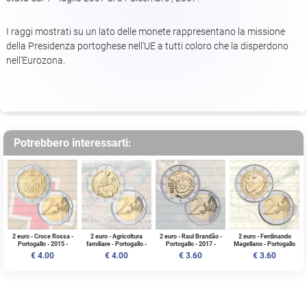
I raggi mostrati su un lato delle monete rappresentano la missione
della Presidenza portoghese nell'UE a tutti coloro che la disperdono
nell'Eurozona.
Potrebbero interessarti:
2 euro - Croce Rossa -
2 euro - Agricoltura
2 euro - Raul Brandão -
2 euro - Ferdinando
Portogallo - 2015 -
familiare - Portogallo -
Portogallo - 2017 -
Magellano - Portogallo
UNC
2014 - UNC
UNC
- 2019 - UNC
€ 4.00
€ 4.00
€ 3.60
€ 3.60