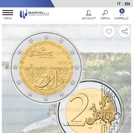
EN
IT
|
0