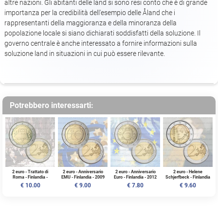
altre nazioni. Gli abitanti delle land si sono resi conto che è di grande
importanza per la credibilità dell'esempio delle Åland che i
rappresentanti della maggioranza e della minoranza della
popolazione locale si siano dichiarati soddisfatti della soluzione. Il
governo centrale è anche interessato a fornire informazioni sulla
soluzione land in situazioni in cui può essere rilevante.
Potrebbero interessarti:
2 euro - Trattato di
2 euro - Anniversario
2 euro - Anniversario
2 euro - Helene
Roma - Finlandia -
EMU - Finlandia - 2009
Euro - Finlandia - 2012
Schjerfbeck - Finlandia
2007 - UNC
- UNC
- UNC
- 2012 - UNC
€ 10.00
€ 9.00
€ 7.80
€ 9.60