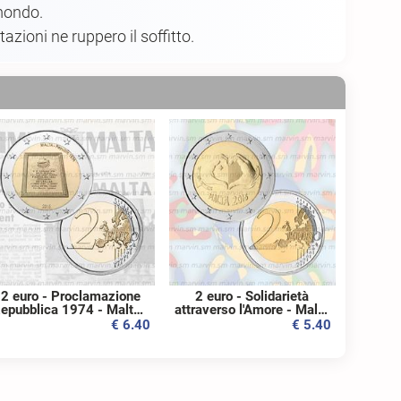
 mondo.
zioni ne ruppero il soffitto.
2 euro - Proclamazione
2 euro - Solidarietà
epubblica 1974 - Malta -
attraverso l'Amore - Malta
2015 - UNC
- 2016 - UNC
€ 6.40
€ 5.40