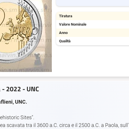
Tiratura
Valore Nominale
Anno
Qualità
a - 2022 - UNC
flieni, UNC.
historic Sites".
a scavata tra il 3600 a.C. circa e il 2500 a.C. a Paola, sull'