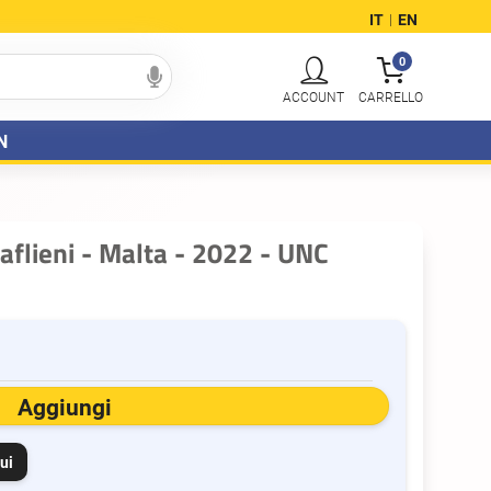
IT
EN
|
0
N
Saflieni - Malta - 2022 - UNC
Aggiungi
ui