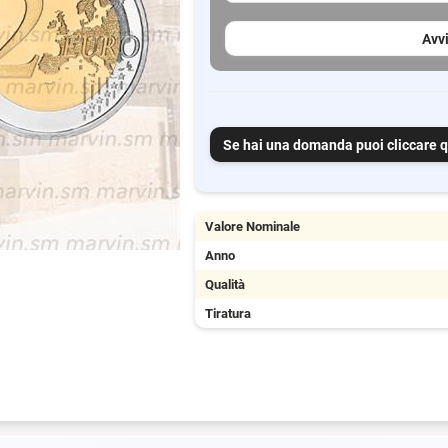
Avvi
Se hai una domanda puoi cliccare q
Valore Nominale
Anno
Qualità
Tiratura