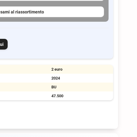
sami al riassortimento
ui
2 euro
2024
BU
47.500