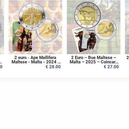
2 euro - Ape Mellifera
2 Euro – Bue Maltese –
2
3
Maltese - Malta - 2024 -
Malta – 2025 – Coincard
Coincard - FDC
- FDC
00
€ 28.00
€ 27.00