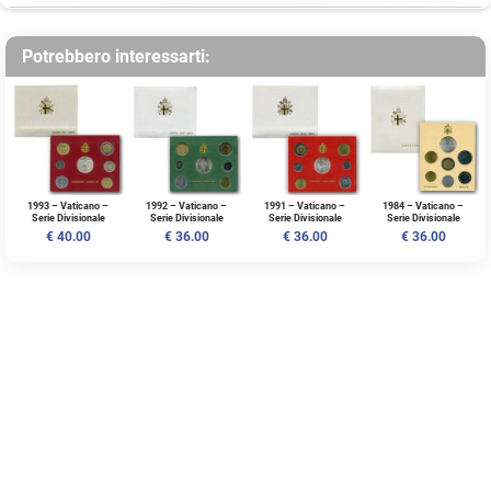
Potrebbero interessarti:
1993 – Vaticano –
1992 – Vaticano –
1991 – Vaticano –
1984 – Vaticano –
Serie Divisionale
Serie Divisionale
Serie Divisionale
Serie Divisionale
“Papa Giovanni Paolo
“Papa Giovanni Paolo
“Papa Giovanni Paolo
“Papa Giovanni Paolo
€ 40.00
€ 36.00
€ 36.00
€ 36.00
II - Catechismo”
II - Visione Cristiana”
II - Redemptoris
II - Pace”
Missio”