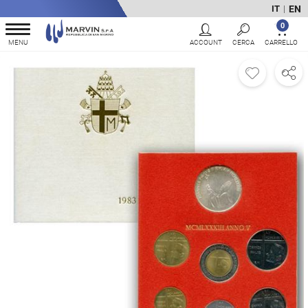
EN
IT
|
0