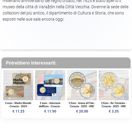
millenario anniversario del regno croato, nel 1925 è stato aperto il
museo della città di Varaždin nella Città Vecchia. Divenne la sede delle
collezioni del più antico, il dipartimento di Cultura e Storia, che sono
esposti nelle sue sale ancora oggi.
Potrebbero interessarti:
2 euro - Marko Marulic
2 euro - Adozione
2 Euro - Arena di Pola -
2 Euro - Re Tomislav -
- Croazia - 2024 -
dell'Euro - Croazia -
Croazia - 2025 - UNC
Croazia - 2025 - UNC
Coincard - UNC
2023 - Coincard - FDC
€ 11.25
€ 11.90
€ 20.00
€ 3.35