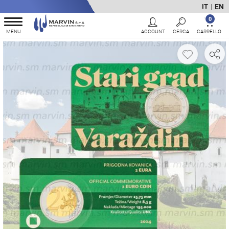
EN
IT
|
0