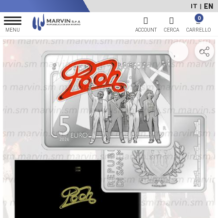
EN
IT
|
0