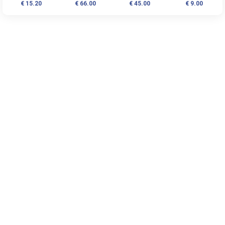
Rotolino - 40
San Marino - 2008 -
Marino - 2007 - FDC
Grandi Vini - San
€ 15.20
€ 66.00
€ 45.00
€ 9.00
monete
FDC
Marino - 2007 -
Blister - FDC