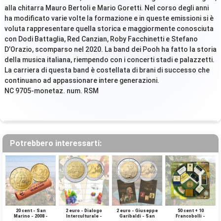
alla chitarra Mauro Bertoli e Mario Goretti. Nel corso degli anni
ha modificato varie volte la formazione e in queste emissioni si è
voluta rappresentare quella storica e maggiormente conosciuta
con Dodi Battaglia, Red Canzian, Roby Facchinetti e Stefano
D’Orazio, scomparso nel 2020. La band dei Pooh ha fatto la storia
della musica italiana, riempendo con i concerti stadi e palazzetti.
La carriera di questa band è costellata di brani di successo che
continuano ad appassionare intere generazioni.
NC 9705-monetaz. num. RSM
Potrebbero interessarti:
20 cent - San
2 euro - Dialogo
2 euro - Giuseppe
50 cent + 10
Marino - 2008 -
Interculturale -
Garibaldi - San
Francobolli -