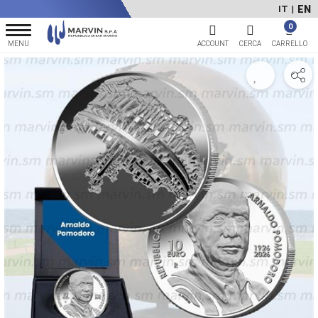
EN
IT
|
0