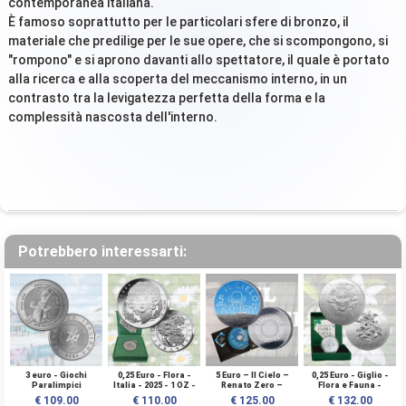
contemporanea italiana.
È famoso soprattutto per le particolari sfere di bronzo, il
materiale che predilige per le sue opere, che si scompongono, si
"rompono" e si aprono davanti allo spettatore, il quale è portato
alla ricerca e alla scoperta del meccanismo interno, in un
contrasto tra la levigatezza perfetta della forma e la
complessità nascosta dell'interno.
Potrebbero interessarti:
3 euro - Giochi
0,25 Euro - Flora -
5 Euro – Il Cielo –
0,25 Euro - Giglio -
Paralimpici
Italia - 2025 - 1 OZ -
Renato Zero –
Flora e Fauna -
Invernali - Italia -
BOX - AG BULLION
Italia – 2025 – Ag
Italia - 2026 - 1 OZ -
€ 109.00
€ 110.00
€ 125.00
€ 132.00
2024 - AG FDC
Rodio - FDC
Argento BULLION -